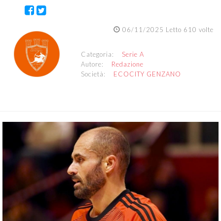
06/11/2025 Letto 610 volte
Categoria:
Serie A
Autore:
Redazione
Società:
ECOCITY GENZANO