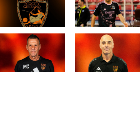
#futsalmercato, Barra
conclude il suo
L'Ecocity issa
percorso all'Ecocity:
bandiera bianca: la
"Consapevole di aver
società rinuncia alla
dato sempre tutto"
Serie A. Ma l'impegno
#futsalmercato, De
proseguirà con le
Bella ancora al fianco
giovanili
#futsalmercato, i
di Di Fazio: "L'Ecocity