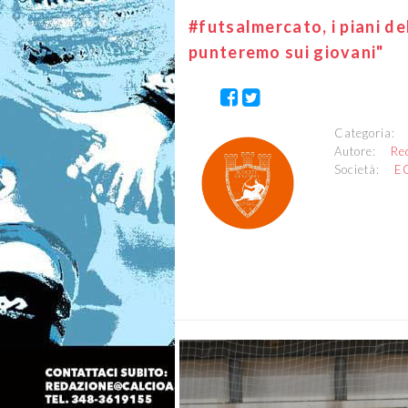
#futsalmercato, i piani de
punteremo sui giovani"
Categoria
Autore:
Re
Società:
E