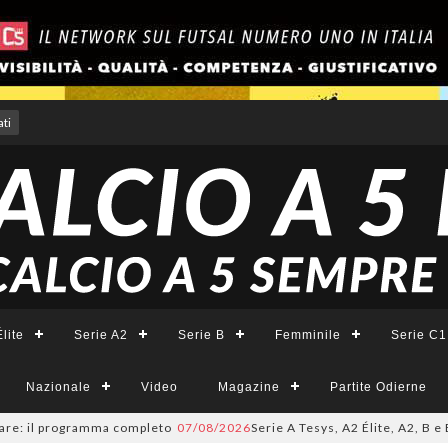
ti
lite
Serie A2
Serie B
Femminile
Serie C1
Nazionale
Video
Magazine
Partite Odierne
programma completo
07/08/2026
Serie A Tesys, A2 Élite, A2, B e B Femmin