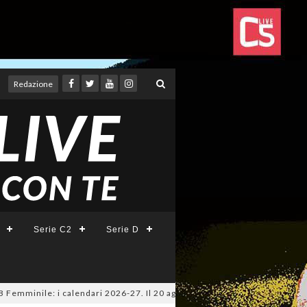
Redazione
Serie C2
Serie D
ile: i calendari 2026-27. Il 20 agosto la presentazione della Serie A KIN