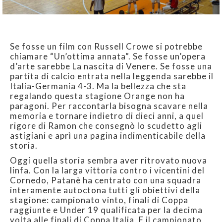
Se fosse un film con Russell Crowe si potrebbe
chiamare “Un’ottima annata”. Se fosse un’opera
d’arte sarebbe La nascita di Venere. Se fosse una
partita di calcio entrata nella leggenda sarebbe il
Italia-Germania 4-3. Ma la bellezza che sta
regalando questa stagione Orange non ha
paragoni. Per raccontarla bisogna scavare nella
memoria e tornare indietro di dieci anni, a quel
rigore di Ramon che consegnò lo scudetto agli
astigiani e aprì una pagina indimenticabile della
storia.
Oggi quella storia sembra aver ritrovato nuova
linfa. Con la larga vittoria contro i vicentini del
Cornedo, Patanè ha centrato con una squadra
interamente autoctona tutti gli obiettivi della
stagione: campionato vinto, finali di Coppa
raggiunte e Under 19 qualificata per la decima
volta alle finali di Coppa Italia. E il campionato