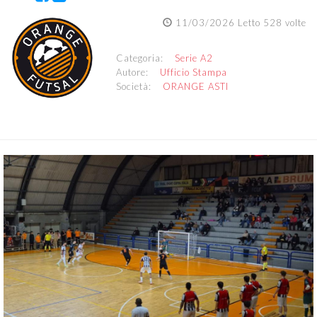
11/03/2026 Letto 528 volte
Categoria:
Serie A2
Autore:
Ufficio Stampa
Società:
ORANGE ASTI