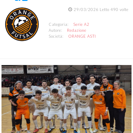
29/03/2026 Letto 490 volte
Categoria:
Serie A2
Autore:
Redazione
Società:
ORANGE ASTI