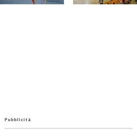
Orange, ultimo ballo
per la prima squadra.
Speciale promozioni,
La stagione si chiude
Orange Futsal:
col Verona
qualcosa di speciale.
“La nostra annata
straordinaria”
Orange Asti, febbre
L'Orange Asti non è
da Final Four.
ancora sazio: il
Vitellaro: "Vogliamo
successo sul Cornedo
giocarci tutto fino alla
vale la Final Four di
fine"
Coppa Italia
Pubblicità