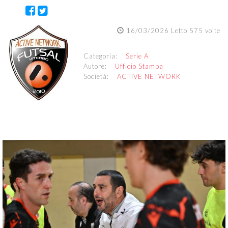
16/03/2026 Letto 575 volte
Categoria:
Serie A
Autore:
Ufficio Stampa
Società:
ACTIVE NETWORK