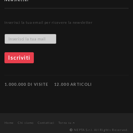
Inserisci la tua email per ricevere la newsletter
1.000.000 DI VISITE
12.000 ARTICOLI
Home
Chi siamo
Contattaci
Torna su
NEPTA S.r.l. All Rights Reserved.