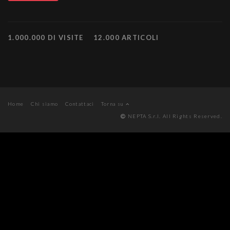
1.000.000 DI VISITE
12.000 ARTICOLI
Home
Chi siamo
Contattaci
Torna su
NEPTA S.r.l. All Rights Reserved.