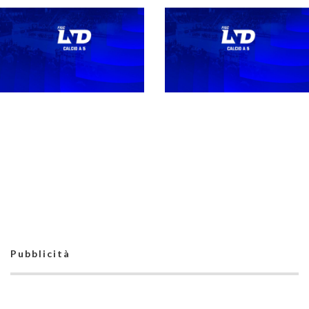
LND Lazio, deliberati
i ripescaggi: sono 30
Stagione 26-27,
suddivisi fra C1, C2 e
campionati nazionali
C femminile
maschili e femminili:
gli indirizzari, i campi e
gli orari
Pubblicità
Direttivo, gli organici
e i gironi della
stagione 26-27.
Aspettando la
Castiglia: “La riforma
definizione degli