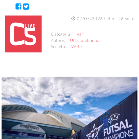
07/05/2026 Letto 426 volte
Categoria:
Vari
Autore:
Ufficio Stampa
Società:
VARIE