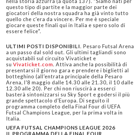
nella storia azzurra (a quota 137). “Siamo nati per
questo tipo di partite e la maggior parte dei
giocatori della nostra squadra ha già vinto tutto
quello che c'era da vincere. Per me è speciale
giocare queste finali qui in Italia e spero solo di
essere felice”.
ULTIMI POSTI DISPONIBILI
. Pesaro Futsal Arena
a un passo dal sold out. Gli ultimi tagliandi sono
acquistabili sul circuito Vivaticket e
su
Vivaticket.com
. Attiva anche la possibilità di
presentarsi il giorno gara e prendere i biglietti al
botteghino (all’entrata principale della Pesaro
Arena, l’8 maggio dalle 14.30 alle 21.30, il 10 dalle
12.30 alle 20). Per chi non riuscirà a esserci
basterà sintonizzarsi su Sky Sport e godersi il più
grande spettacolo d’Europa. Di seguito il
programma completo della Final Four di UEFA
Futsal Champions League, per la prima volta in
Italia.
UEFA FUTSAL CHAMPIONS LEAGUE 2026
IL PROGRAMMA DELLA FINAL FOUR