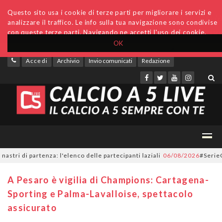
Questo sito usa i cookie di terze parti per migliorare i servizi e
analizzare il traffico. Le info sulla tua navigazione sono condivise
con queste terze parti. Navigando ne accetti l'uso dei cookie.
OK
Accedi
Archivio
Invio comunicati
Redazione
 di partenza: l'elenco delle partecipanti laziali
06/08/2026
#SerieC2Futs
A Pesaro è vigilia di Champions: Cartagena-
Sporting e Palma-Lavalloise, spettacolo
assicurato