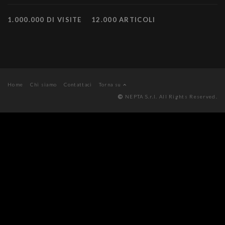
1.000.000 DI VISITE
12.000 ARTICOLI
Home
Chi siamo
Contattaci
Torna su
NEPTA S.r.l. All Rights Reserved.