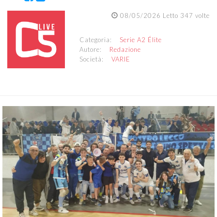
08/05/2026 Letto 347 volte
Categoria:
Serie A2 Élite
Autore:
Redazione
Società:
VARIE