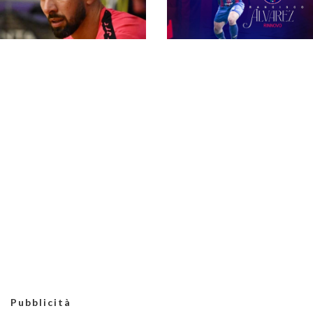
#futsalmercato,
l'ambiziosa Futura
Serie A2 Élite 26-27,
rompe gli indugi: tra i
due gironi da 14
papabili Sylvio Rocha
squadre: dentro
Fabrica, Sesto e
Saints
#futsalmercato, il Cus
Molise annuncia
#futsalmercato New
un'altra conferma: è
Taranto, ufficiale la
quella di Alvarez
separazione da
Bommino: ideona
Danilo Baldassarre
Pubblicità