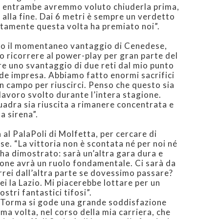
e entrambe avremmo voluto chiuderla prima,
 alla fine. Dai 6 metri è sempre un verdetto
atamente questa volta ha premiato noi”.
po il momentaneo vantaggio di Cenedese,
 ricorrere al power-play per gran parte del
 uno svantaggio di due reti dal mio punto
de impresa. Abbiamo fatto enormi sacrifici
n campo per riuscirci. Penso che questo sia
o lavoro svolto durante l’intera stagione.
quadra sia riuscita a rimanere concentrata e
a sirena”.
 al PalaPoli di Molfetta, per cercare di
se. “La vittoria non è scontata né per noi né
l’ha dimostrato: sarà un’altra gara dura e
zione avrà un ruolo fondamentale. Ci sarà da
rrei dall’altra parte se dovessimo passare?
ei la Lazio. Mi piacerebbe lottare per un
ostri fantastici tifosi”.
 Torma si gode una grande soddisfazione
ma volta, nel corso della mia carriera, che