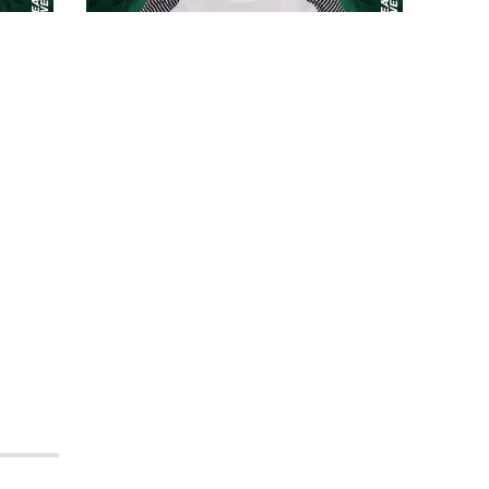
proprie carte nel main roster
:
e
#futsalmercato, il branco saluta
una leonessa d'eccellenza: Diana
a è
Santos chiude l'esperienza
(d'oro) al Bitonto