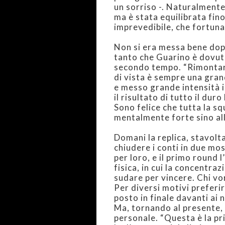
un sorriso -. Naturalment
ma è stata equilibrata fino
imprevedibile, che fortun
Non si era messa bene do
tanto che Guarino è dovuto
secondo tempo. “Rimontare
di vista è sempre una gran
e messo grande intensità i
il risultato di tutto il dur
Sono felice che tutta la s
mentalmente forte sino all
Domani la replica, stavolta
chiudere i conti in due mos
per loro, e il primo round 
fisica, in cui la concentra
sudare per vincere. Chi vo
Per diversi motivi preferir
posto in finale davanti ai n
Ma, tornando al presente,
personale. “Questa è la pri