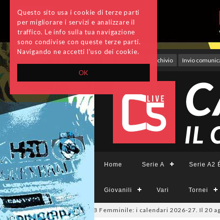
Questo sito usa i cookie di terze parti
per migliorare i servizi e analizzare il
traffico. Le info sulla tua navigazione
sono condivise con queste terze parti.
Navigando ne accetti l'uso dei cookie.
Accedi
Archivio
Invio comunica
OK
Home
Serie A
Serie A2 É
Giovanili
Vari
Tornei
sys, A2 Élite, A2, B e B Femminile: i calendari 2026-27. Il 20 agosto la 