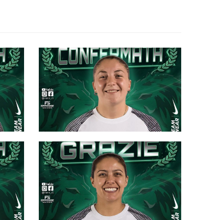
#futsalmercato, Bitonto:
Buquicchio pronta a giocarsi le