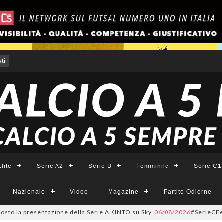
ti
lite
Serie A2
Serie B
Femminile
Serie C1
Nazionale
Video
Magazine
Partite Odierne
presentazione della Serie A KINTO su Sky
06/08/2026
#SerieCFemminile, so