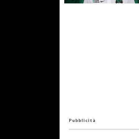
#futsalmercato, il Bitonto
incassa un altro "sì" prezioso
quarta stagione in neroverd
per Cenedese
#futsalmercato, un'altra
vincitrice del Futsal Award
giocherà nel Bitonto: Vaness
la nuova leonessa
Pubblicità