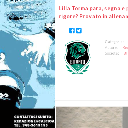
Lilla Torma para, segna e p
rigore? Provato in allena
Categoria
Autore:
Re
Società:
B
Previous