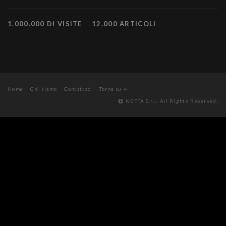
1.000.000 DI VISITE
12.000 ARTICOLI
Home
Chi siamo
Contattaci
Torna su
NEPTA S.r.l. All Rights Reserved.