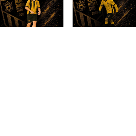
#futsalmercato, Real
Roma Sud: sale a
Real Roma Sud,
bordo anche
Francesco Scardina
Alessandro Monaco
torna nel club: a lui la
preparazione dei
portieri
#futsalmercato, gli
#futsalmercato,
acquisti del Real
Alessandro Cosentino
Roma Sud salgono a 9:
si rimette in gioco. E
ecco Davide
lo fa col Real Roma
Randazzo
Sud