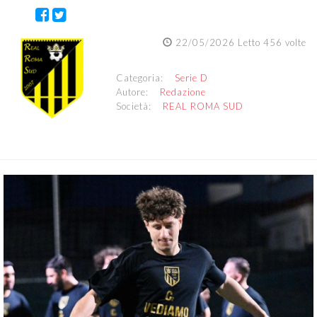
22/05/2026 Letto 456 volte
Categoria:
Serie D
Autore:
Redazione
Società:
REAL ROMA SUD