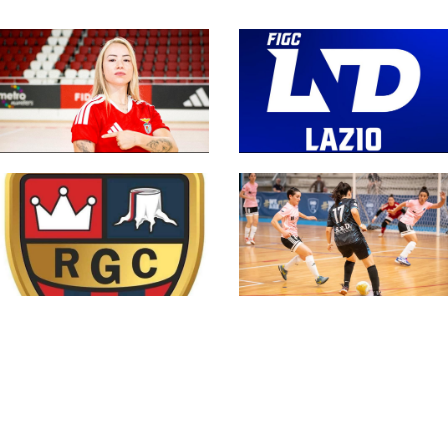
#futsalmercato, la
#SerieCFemminile,
Serie A femminile
sono 14 i team ai
saluta un'altra
nastri di partenza:
Azzurra: Gaby Vanelli
l'elenco delle
approda al Benfica
partecipanti laziali