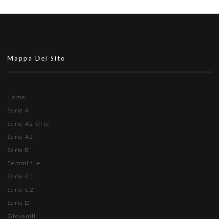
Mappa Del Sito
Home
Serie A
Serie A2 Élite
Serie A2
Serie B
Femminile
Serie C1
Serie C2
Serie D
Giovanili