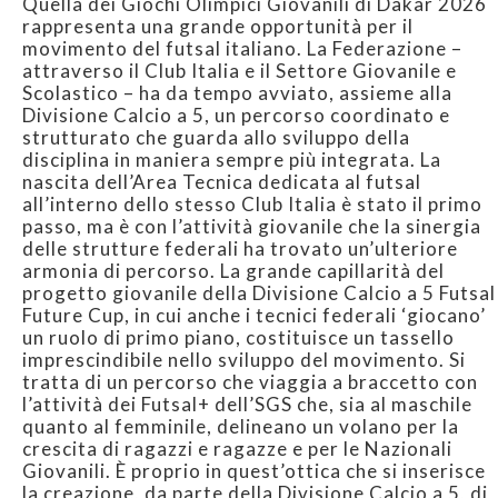
Quella dei Giochi Olimpici Giovanili di Dakar 2026
rappresenta una grande opportunità per il
movimento del futsal italiano. La Federazione –
attraverso il Club Italia e il Settore Giovanile e
Scolastico – ha da tempo avviato, assieme alla
Divisione Calcio a 5, un percorso coordinato e
strutturato che guarda allo sviluppo della
disciplina in maniera sempre più integrata. La
nascita dell’Area Tecnica dedicata al futsal
all’interno dello stesso Club Italia è stato il primo
passo, ma è con l’attività giovanile che la sinergia
delle strutture federali ha trovato un’ulteriore
armonia di percorso. La grande capillarità del
progetto giovanile della Divisione Calcio a 5 Futsal
Future Cup, in cui anche i tecnici federali ‘giocano’
un ruolo di primo piano, costituisce un tassello
imprescindibile nello sviluppo del movimento. Si
tratta di un percorso che viaggia a braccetto con
l’attività dei Futsal+ dell’SGS che, sia al maschile
quanto al femminile, delineano un volano per la
crescita di ragazzi e ragazze e per le Nazionali
Giovanili. È proprio in quest’ottica che si inserisce
la creazione, da parte della Divisione Calcio a 5, di