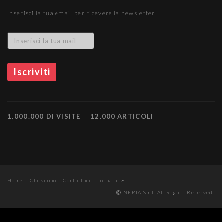
Inserisci la tua email per ricevere la newsletter
1.000.000 DI VISITE
12.000 ARTICOLI
Home
Chi siamo
Contattaci
Torna su
NEPTA S.r.l. All Rights Reserved.