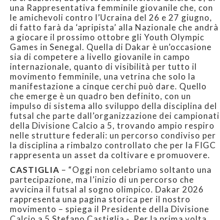
una Rappresentativa femminile giovanile che, con
le amichevoli contro l’Ucraina del 26 e 27 giugno,
di fatto farà da ‘apripista’ alla Nazionale che andrà
a giocare il prossimo ottobre gli Youth Olympic
Games in Senegal. Quella di Dakar è un’occasione
sia di competere a livello giovanile in campo
internazionale, quanto di visibilità per tutto il
movimento femminile, una vetrina che solo la
manifestazione a cinque cerchi può dare. Quello
che emerge è un quadro ben definito, con un
impulso di sistema allo sviluppo della disciplina del
futsal che parte dall’organizzazione dei campionati
della Divisione Calcio a 5, trovando ampio respiro
nelle strutture federali: un percorso condiviso per
la disciplina a rimbalzo controllato che per la FIGC
rappresenta un asset da coltivare e promuovere.
CASTIGLIA
– “Oggi non celebriamo soltanto una
partecipazione, ma l’inizio di un percorso che
avvicina il futsal al sogno olimpico. Dakar 2026
rappresenta una pagina storica per il nostro
movimento – spiega il Presidente della Divisione
Calcio a 5 Stefano Castiglia -. Per la prima volta