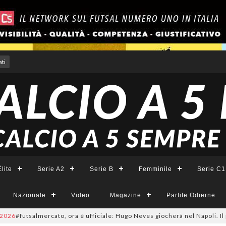
ti
lite
Serie A2
Serie B
Femminile
Serie C1
Nazionale
Video
Magazine
Partite Odierne
salmercato, ora è ufficiale: Hugo Neves giocherà nel Napoli. Il pivot arri