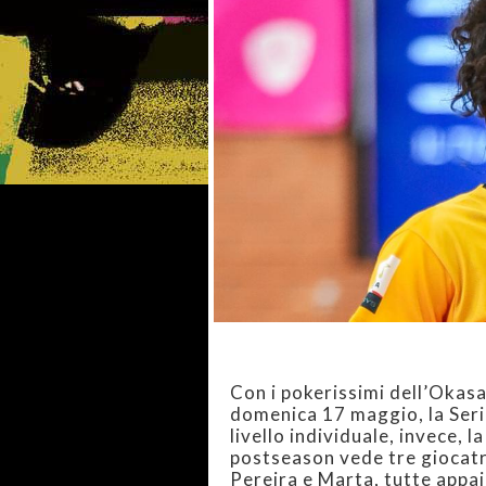
Con i pokerissimi dell’Okas
domenica 17 maggio, la Serie
livello individuale, invece, 
postseason vede tre giocatr
Pereira e Marta, tutte appai