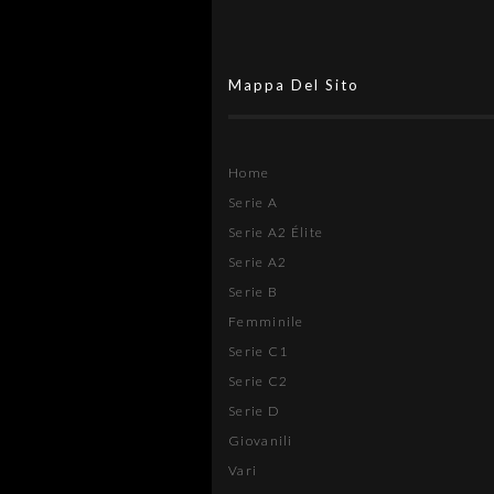
Mappa Del Sito
Home
Serie A
Serie A2 Élite
Serie A2
Serie B
Femminile
Serie C1
Serie C2
Serie D
Giovanili
Vari