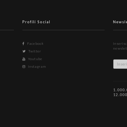
Profili Social
Newsl
Facebook
Inserisc
newslet
Twitter
Youtube
Instagram
1.000.
12.00