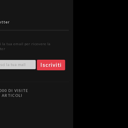
etter
i la tua email per ricevere la
ter
000 DI VISITE
0 ARTICOLI