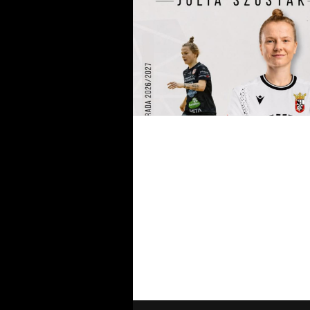
Serie B femminile 26-27, 39
compagini al via: le ripescate 
6. Riecco la WFC
#futsalmercato, Ceuta: Julia
Szostak raggiunge Maretti in
squadra