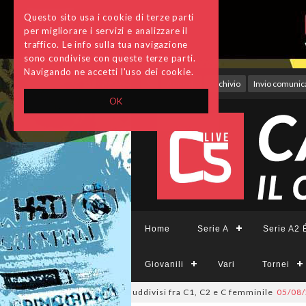
Questo sito usa i cookie di terze parti
per migliorare i servizi e analizzare il
traffico. Le info sulla tua navigazione
sono condivise con queste terze parti.
Navigando ne accetti l'uso dei cookie.
Accedi
Archivio
Invio comunica
OK
Home
Serie A
Serie A2 É
Giovanili
Vari
Tornei
 i ripescaggi: sono 30 suddivisi fra C1, C2 e C femminile
05/08/2026
#fut