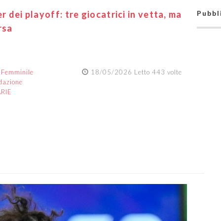
r dei playoff: tre giocatrici in vetta, ma
Pubbl
rsa
:
Femminile
18/05/2026 Letto 443 volte
dazione
ARIE