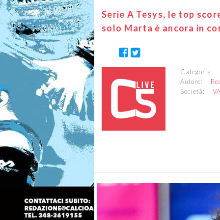
Serie A Tesys, le top score
solo Marta è ancora in co
Categoria
Autore:
Re
Società:
V