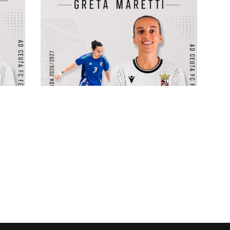
Serie A femminile 26-27, gotha
sono
ancora a 12 squadre: in cima
(naturalmente) c’è il CMB
#futsalmercato, il Ceuta fa
acquisti in Italia: Greta Maretti si
esibirà in Spagna