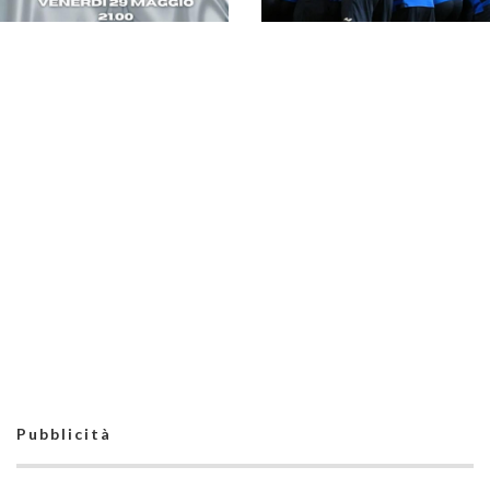
La Project apre il suo
#futsalmercato:
Junior Velandia è il
Project, caccia alla
primo innesto
finale di coppa. De
Santis: "Penta?
Squadra forte, ma noi
non siamo da meno"
Project Don Bosco
all'assalto del fortino
Penta: domani la semi
La Project fa suo il
di Coppa Lazio
derby di Cinecittà. E
chiude al secondo
posto. Ora i quarti di
coppa
Pubblicità