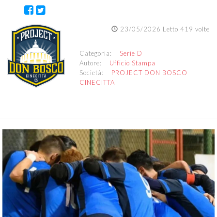
23/05/2026 Letto 419 volte
Categoria:
Serie D
Autore:
Ufficio Stampa
Società:
PROJECT DON BOSCO
CINECITTA