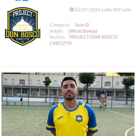
02/07/2026 Letto 409 volte
Categoria:
Serie D
Autore:
Ufficio Stampa
Società:
PROJECT DON BOSCO
CINECITTA