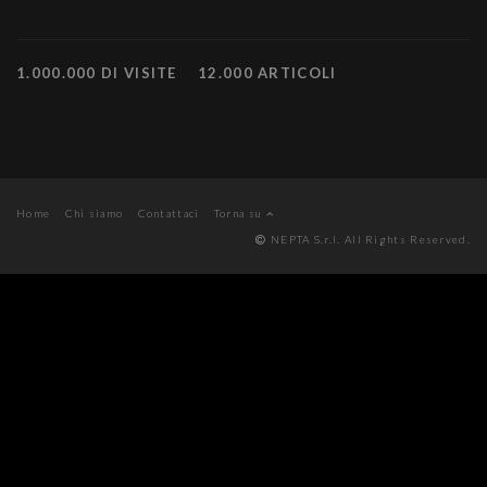
1.000.000 DI VISITE
12.000 ARTICOLI
Home
Chi siamo
Contattaci
Torna su
NEPTA S.r.l. All Rights Reserved.