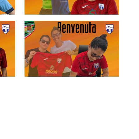
#futsalmercato, Milena Arrigo si
rimette fra i pali. E lo fa col suo
Team Scaletta
#futsalmercato, Concetta
Primavera torna al Team Scaletta:
"Non ho esitato un attimo"