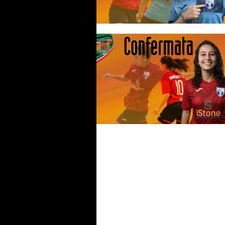
#futsalmercato, Team Scaletta
avanti con i rinnovi: c'è anche
Calabrese
#futsalmercato, seconda
conferma nella rosa del Team
Scaletta: è Marchetta