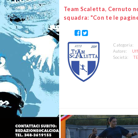
Team Scaletta, Cernuto no
squadra: "Con te le pagine
Categoria
Autore:
Uf
Società:
T