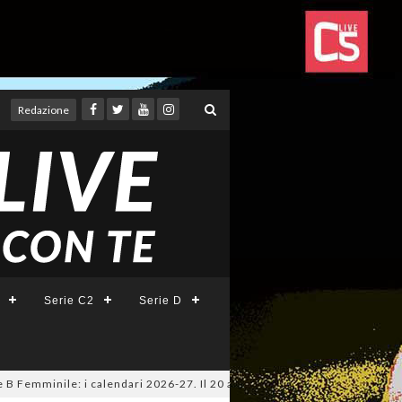
Redazione
Serie C2
Serie D
inile: i calendari 2026-27. Il 20 agosto la presentazione della Serie A K