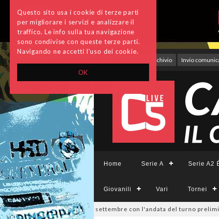
Questo sito usa i cookie di terze parti
per migliorare i servizi e analizzare il
traffico. Le info sulla tua navigazione
sono condivise con queste terze parti.
Navigando ne accetti l'uso dei cookie.
Accedi
Archivio
Invio comunica
OK
Home
Serie A
Serie A2 É
Giovanili
Vari
Tornei
ivisione, si parte il 19 settembre con l'andata del turno preliminare: 