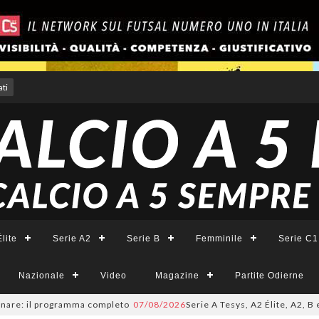
ti
lite
Serie A2
Serie B
Femminile
Serie C1
Nazionale
Video
Magazine
Partite Odierne
il programma completo
07/08/2026
Serie A Tesys, A2 Élite, A2, B e B Femm