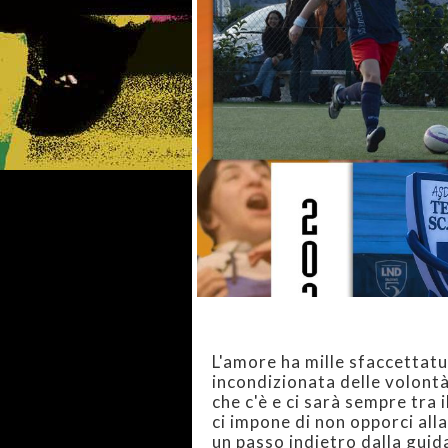
L'amore ha mille sfaccettatur
incondizionata delle volontà
che c'è e ci sarà sempre tra i
ci impone di non opporci all
un passo indietro dalla guid