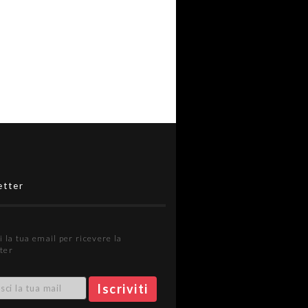
etter
i la tua email per ricevere la
ter