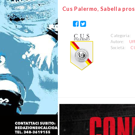
Cus Palermo, Sabella pro
Categoria
Autore:
Uf
Società:
C