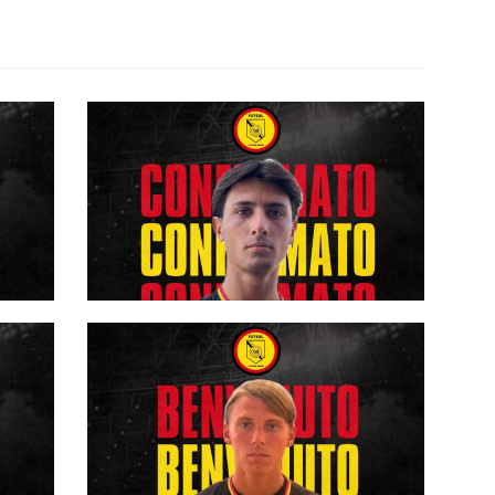
le
#futsalmercato, CUS Palermo:
va
Chinnici rimane nel reparto dei