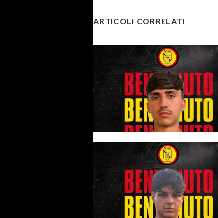
ARTICOLI CORRELATI
#futsalmercato, non finiscono 
novità per il CUS Palermo: arri