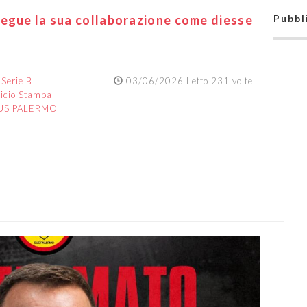
segue la sua collaborazione come diesse
Pubbl
:
Serie B
03/06/2026 Letto 231 volte
ficio Stampa
US PALERMO