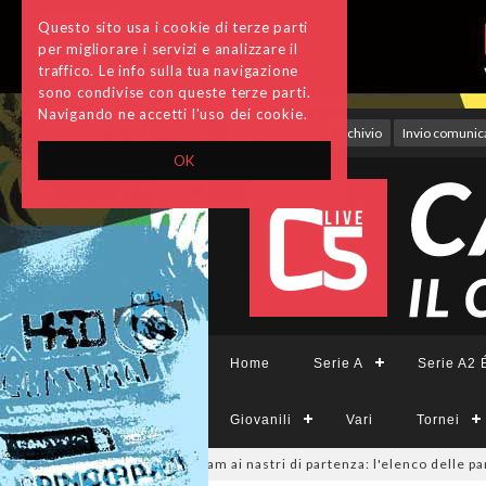
Questo sito usa i cookie di terze parti
per migliorare i servizi e analizzare il
traffico. Le info sulla tua navigazione
sono condivise con queste terze parti.
Navigando ne accetti l'uso dei cookie.
Accedi
Archivio
Invio comunica
OK
Home
Serie A
Serie A2 É
Giovanili
Vari
Tornei
inile, sono 14 i team ai nastri di partenza: l'elenco delle partecipanti 