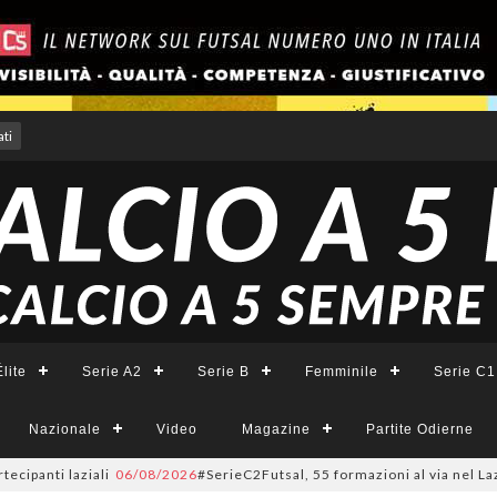
ti
lite
Serie A2
Serie B
Femminile
Serie C1
Nazionale
Video
Magazine
Partite Odierne
laziali
06/08/2026
#SerieC2Futsal, 55 formazioni al via nel Lazio: la lis