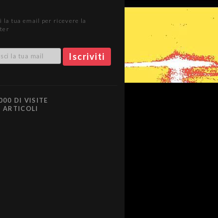
i la tua email per ricevere la
ter
000 DI VISITE
0 ARTICOLI