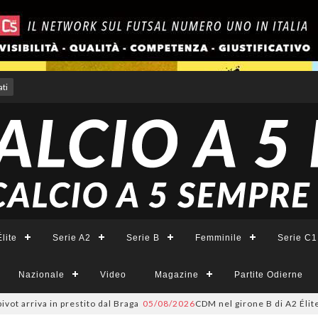
ti
lite
Serie A2
Serie B
Femminile
Serie C1
Nazionale
Video
Magazine
Partite Odierne
t arriva in prestito dal Braga
05/08/2026
CDM nel girone B di A2 Élite, F