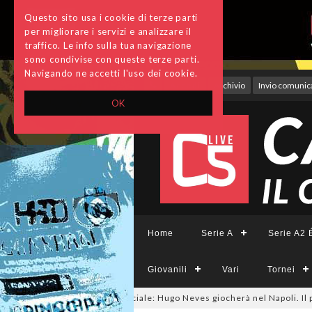
Questo sito usa i cookie di terze parti
per migliorare i servizi e analizzare il
traffico. Le info sulla tua navigazione
sono condivise con queste terze parti.
Navigando ne accetti l'uso dei cookie.
Accedi
Archivio
Invio comunica
OK
Home
Serie A
Serie A2 É
Giovanili
Vari
Tornei
26
#futsalmercato, ora è ufficiale: Hugo Neves giocherà nel Napoli. Il pivo