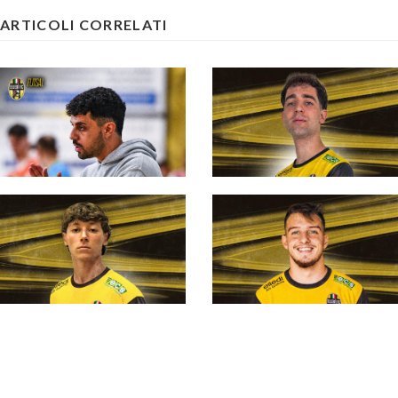
ARTICOLI CORRELATI
#futsalmercato,
Elledì: Ganci allenerà
la prima squadra per il
terzo anno di fila