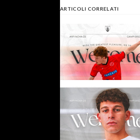
ARTICOLI CORRELATI
#futsalmercato, un pivot nuovo
zecca per l'Arpi Nova: ingaggia
Tommaso Innocenti