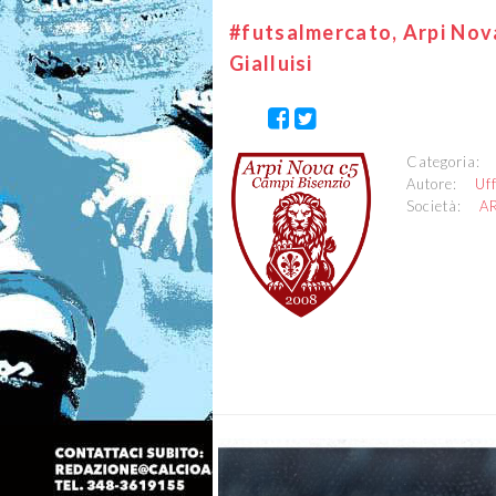
#futsalmercato, Arpi Nov
Gialluisi
Categoria
Autore:
Uf
Società:
A