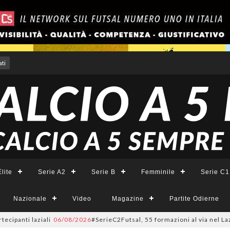
ti
lite
Serie A2
Serie B
Femminile
Serie C1
Nazionale
Video
Magazine
Partite Odierne
laziali
06/08/2026
#SerieC2Futsal, 55 formazioni al via nel Lazio: la lis