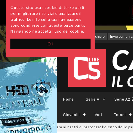
Questo sito usa i cookie di terze parti
per migliorare i servizi e analizzare il
traffico. Le info sulla tua navigazione
sono condivise con queste terze parti.
Navigando ne accetti l'uso dei cookie.
Accedi
Archivio
Invio comunica
OK
Home
Serie A
Serie A2 É
Giovanili
Vari
Tornei
inile, sono 14 i team ai nastri di partenza: l'elenco delle partecipanti 