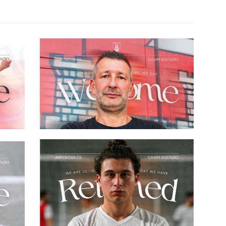
 di
Arpi Nova, Flavio Del Greco entra
to
nello staff tecnico: allenerà gli
estremi difensori