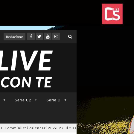
Redazione
Serie C2
Serie D
nile: i calendari 2026-27. Il 20 agosto la presentazione della Serie A K