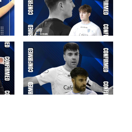
#futsalmercato, Cassano delle
Murge: tre giovani aggregati in
l
prima squadra