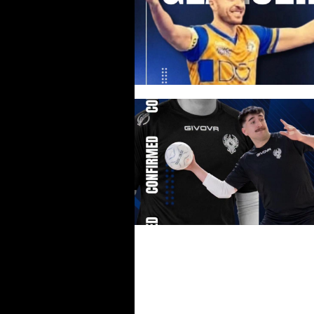
Il Cassano delle Murge chiude i
#futsalmercato in bellezza:
Alemao completa il roster di
Colaianni