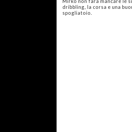
Mirko non farà mancare le sue
dribbling, la corsa e una buo
spogliatoio.