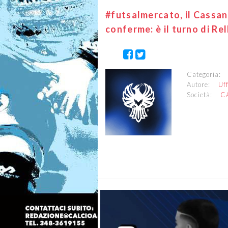
#futsalmercato, il Cassa
conferme: è il turno di Rel
Categoria
Autore:
Uf
Società:
C