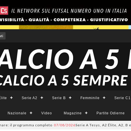
ti
lite
Serie A2
Serie B
Femminile
Serie C1
Nazionale
Video
Magazine
Partite Odierne
l programma completo
07/08/2026
Serie A Tesys, A2 Élite, A2, B e B Femmi