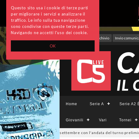
Questo sito usa i cookie di terze parti
per migliorare i servizi e analizzare il
traffico. Le info sulla tua navigazione
sono condivise con queste terze parti.
Navigando ne accetti l'uso dei cookie.
Accedi
Archivio
Invio comunica
OK
Home
Serie A
Serie A2 É
Giovanili
Vari
Tornei
visione, si parte il 19 settembre con l'andata del turno preliminare: i