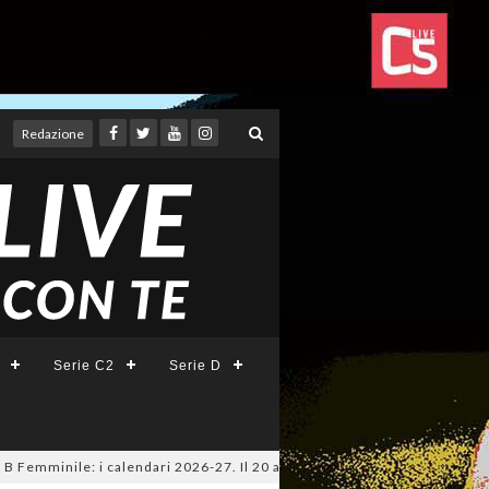
Redazione
Serie C2
Serie D
inile: i calendari 2026-27. Il 20 agosto la presentazione della Serie A 