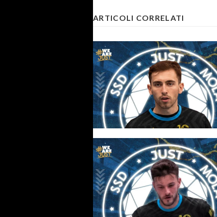
ARTICOLI CORRELATI
#futsalmercato, la Just Mola h
nuovo portiere: ufficiale Christ
Lisco