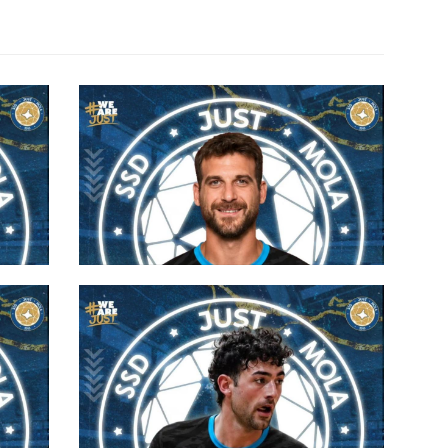
a un
#futsalmercato, Just Mola:
ian
Giorgio Campagna giocherà al
PalaPinto