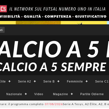
ti
lite
Serie A2
Serie B
Femminile
Serie C1
Nazionale
Video
Magazine
Partite Odierne
il programma completo
07/08/2026
Serie A Tesys, A2 Élite, A2, B e B Femm