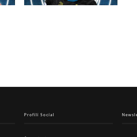
ccia
#futsalmercato, primo rinforzo
per Basile: Federico Lenoci è
della Just Mola
Profili Social
Newsl