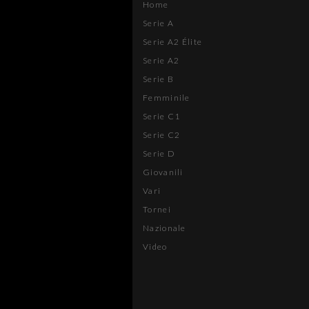
Home
Serie A
Serie A2 Élite
Serie A2
Serie B
Femminile
Serie C1
Serie C2
Serie D
Giovanili
Vari
Tornei
Nazionale
Video