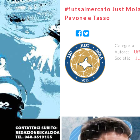
#futsalmercato Just Mola,
Pavone e Tasso
Categoria
Autore:
Uf
Società:
J