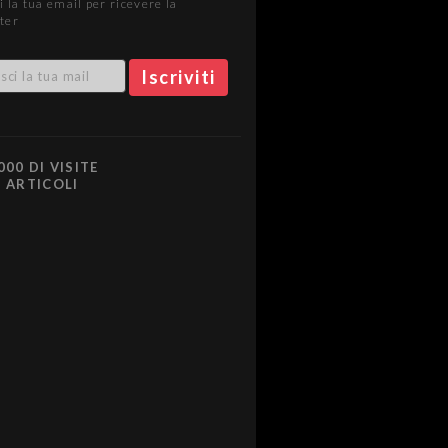
i la tua email per ricevere la
ter
000 DI VISITE
0 ARTICOLI