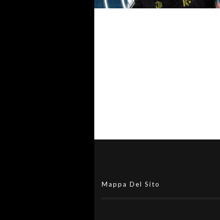
#futsalmercato, una nuova fre
nella faretra della Just Mola:
preso Luca Lo Schiavone
Mappa Del Sito