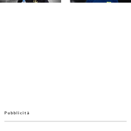
#futsalmercato,
Modena Cavezzo:
Aligante ceduto in
#futsalmercato, un
prestito al Crevacore
nuovo gialloblù in
città: Francesco
Massaro al Modena
Cavezzo
#futsalmercato, si
Modena Cavezzo, una
chiude il cerchio:
new entry nello staff
Thomas Di Ronza
tecnico: portieri
torna al Modena
affidati a Giuseppe
Cavezzo
Capaldo
Pubblicità