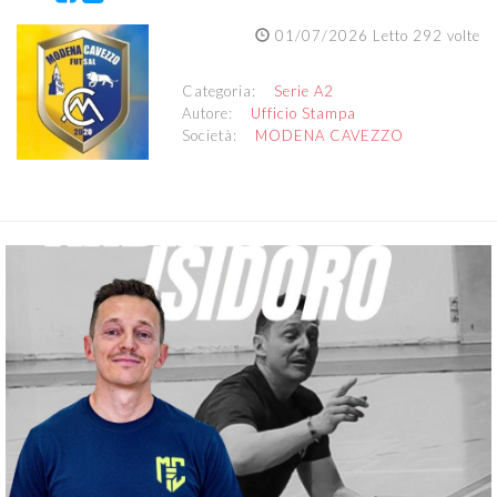
01/07/2026 Letto 292 volte
Categoria:
Serie A2
Autore:
Ufficio Stampa
Società:
MODENA CAVEZZO