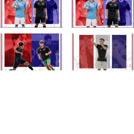
#futsalmercato,
#futsalmercato,
United Pomezia:
doppio innesto per lo
Finamore e Valeriani
United Pomezia: ecco
si uniscono al roster
Finamore e Valeriani
#futsalmercato,
#futsalmercato,
United Pomezia:
artiglieria pesante per