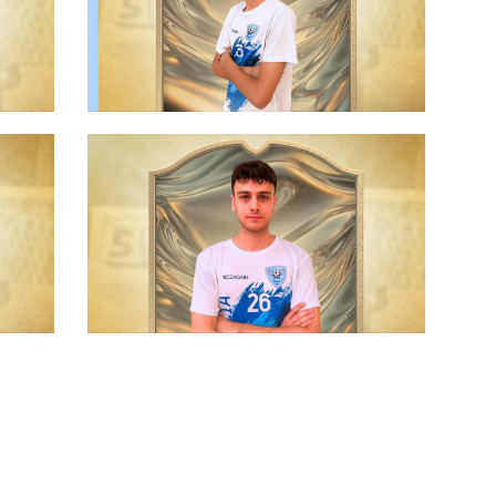
elli
#futsalmercato, un astro nascente
del futsal toscano per il Versilia:
ecco El Bassraoui
#futsalmercato, il Versilia