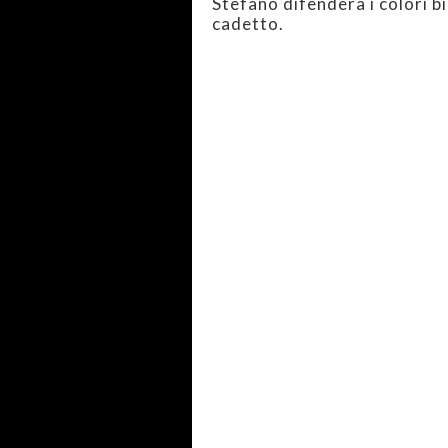
Stefano difenderà i colori 
cadetto.