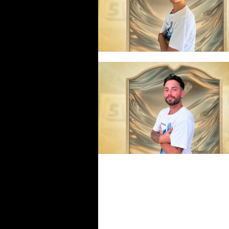
#futsalmercato, Versilia: Monac
sale nella prima squadra di
Vasarelli
#futsalmercato, il Versilia e