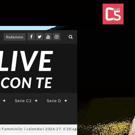
Redazione
Serie C2
Serie D
ile: i calendari 2026-27. Il 20 agosto la presentazione della Serie A KIN