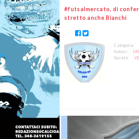
#futsalmercato, di conferm
stretto anche Bianchi
Categoria
Autore:
Uf
Società:
VE