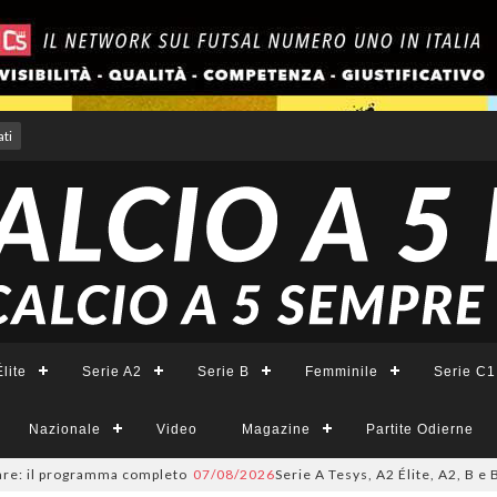
ti
lite
Serie A2
Serie B
Femminile
Serie C1
Nazionale
Video
Magazine
Partite Odierne
programma completo
07/08/2026
Serie A Tesys, A2 Élite, A2, B e B Femmin