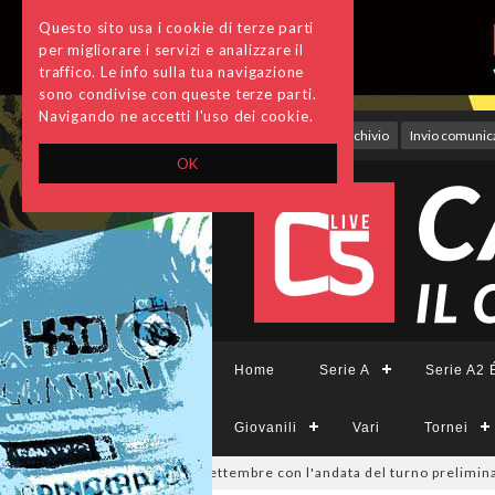
Questo sito usa i cookie di terze parti
per migliorare i servizi e analizzare il
traffico. Le info sulla tua navigazione
sono condivise con queste terze parti.
Navigando ne accetti l'uso dei cookie.
Accedi
Archivio
Invio comunica
OK
Home
Serie A
Serie A2 É
Giovanili
Vari
Tornei
isione, si parte il 19 settembre con l'andata del turno preliminare: il 