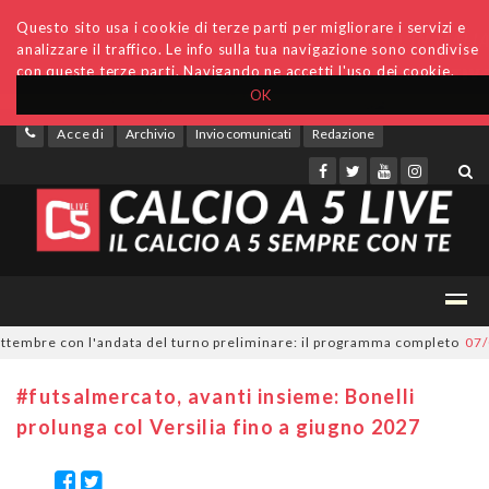
Questo sito usa i cookie di terze parti per migliorare i servizi e
analizzare il traffico. Le info sulla tua navigazione sono condivise
con queste terze parti. Navigando ne accetti l'uso dei cookie.
OK
Accedi
Archivio
Invio comunicati
Redazione
embre con l'andata del turno preliminare: il programma completo
07/08/
#futsalmercato, avanti insieme: Bonelli
prolunga col Versilia fino a giugno 2027