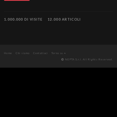
1.000.000 DI VISITE
12.000 ARTICOLI
Home
Chi siamo
Contattaci
Torna su
NEPTA S.r.l. All Rights Reserved.