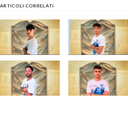
ARTICOLI CORRELATI
#futsalmercato,
Versilia: Monacelli
sale nella prima
#futsalmercato, un
squadra di Vasarelli
astro nascente del
futsal toscano per il