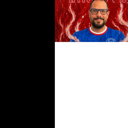
#futsalmercato, squadra che v
non si cambia: il Penta confer
anche Palushi
#futsalmercato, di conferma in
conferma: anche Mastrorilli
seguirà il Penta in Serie C2