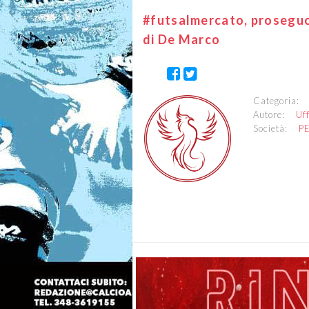
#futsalmercato, proseguon
di De Marco
Categoria
Autore:
Uf
Società:
P