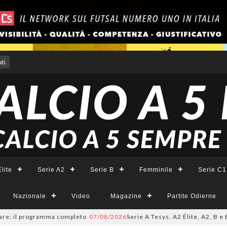
ti
lite
Serie A2
Serie B
Femminile
Serie C1
Nazionale
Video
Magazine
Partite Odierne
programma completo
07/08/2026
Serie A Tesys, A2 Élite, A2, B e B Femmin