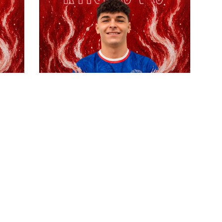
ince
#futsalmercato, nuovo giorno altra
ma
conferma: il Penta stringe la mano
anche a Frezza
#futsalmercato, decimo sì nel
Penta: anche Paki farà parte della
rosa 26-27