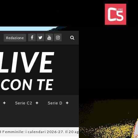
Redazione
Serie C2
Serie D
ile: i calendari 2026-27. Il 20 agosto la presentazione della Serie A KIN