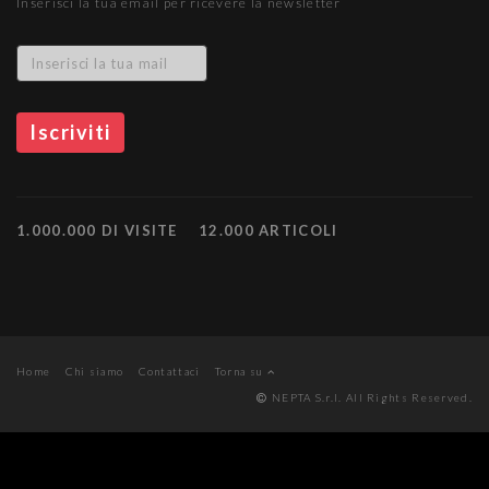
Inserisci la tua email per ricevere la newsletter
1.000.000 DI VISITE
12.000 ARTICOLI
Home
Chi siamo
Contattaci
Torna su
NEPTA S.r.l. All Rights Reserved.