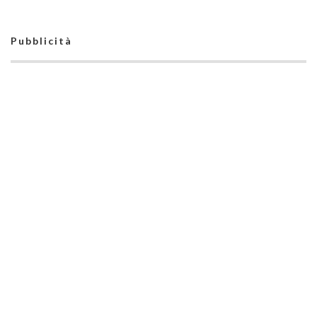
raggiungere qualcosa
di importante"
Pubblicità