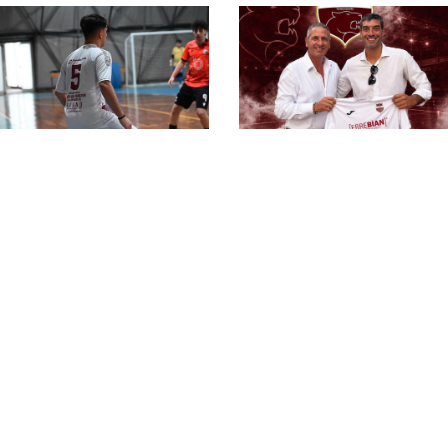
#futsalmercato, altra
new entry per Spanu:
Gabriele Silvestrini
approda allo Zagarolo
#futsalmercato,
Zagarolo: Luca
Cotichini torna tra le
fila amaranto. "Ho
percepito
entusiasmo"
#futsalmercato, un
esperto portiere per
#futsalmercato,
Spanu: Raffaele
Zagarolo: confermato
Buonincontro passa
anche Bascandura.
allo Zagarolo
"Possiamo