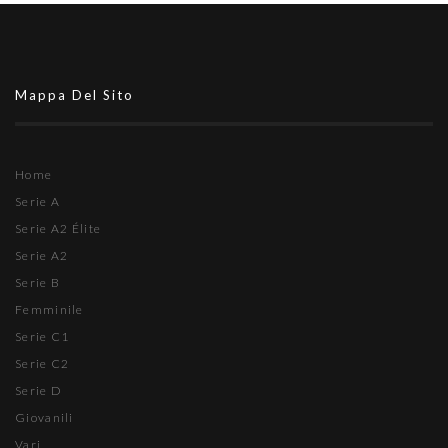
Mappa Del Sito
Home
Serie A
Serie A2 Élite
Serie A2
Serie B
Femminile
Serie C1
Serie C2
Serie D
Giovanili
Vari