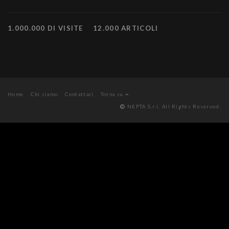
1.000.000 DI VISITE
12.000 ARTICOLI
Home
Chi siamo
Contattaci
Torna su
NEPTA S.r.l. All Rights Reserved.