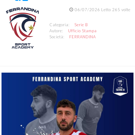
06/07/2026 Letto 265 volte
Categoria:
Serie B
Autore:
Ufficio Stampa
Società:
FERRANDINA