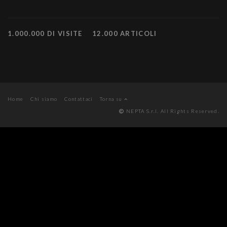
1.000.000 DI VISITE
12.000 ARTICOLI
Home
Chi siamo
Contattaci
Torna su
NEPTA S.r.l. All Rights Reserved.