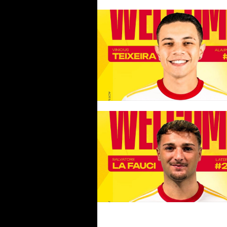
#futsalmercato, l'ACR Messina
accoglie Vinicius Lanza: "I tifos
possono aspettarsi grande
dedizione"