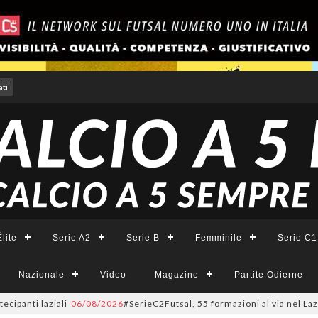
ti
lite
Serie A2
Serie B
Femminile
Serie C1
Nazionale
Video
Magazine
Partite Odierne
laziali
06/08/2026
#SerieC2Futsal, 55 formazioni al via nel Lazio: la lis