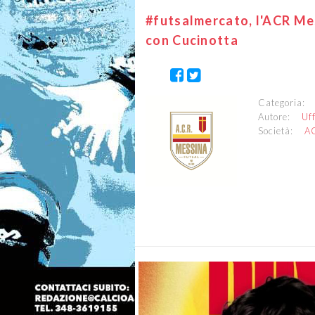
#futsalmercato, l'ACR Mes
con Cucinotta
Categoria
Autore:
Uf
Società:
A