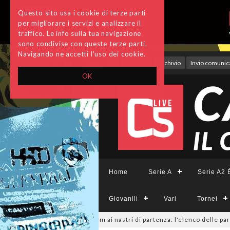
Questo sito usa i cookie di terze parti
per migliorare i servizi e analizzare il
traffico. Le info sulla tua navigazione
sono condivise con queste terze parti.
Navigando ne accetti l'uso dei cookie.
Accedi
Archivio
Invio comunica
OK
Home
Serie A
Serie A2 É
Giovanili
Vari
Tornei
inile, sono 14 i team ai nastri di partenza: l'elenco delle partecipanti 