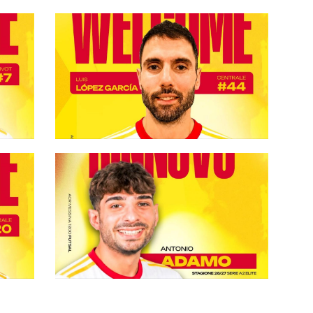
#futsalmercato, ACR Messina:
i
Luis López García è giallorosso.
"La mia esperienza al servizio della
squadra"