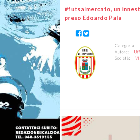
#futsalmercato, un innest
preso Edoardo Pala
Categoria
Autore:
Uf
Società:
V