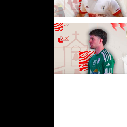
#futsalmercato, il Villaspecios
prosegue con i rinnovi: c'è anc
Billai
#futsalmercato, Villaspeciosa:
Manuel Muscas è il nuovo est
difensore biancorosso