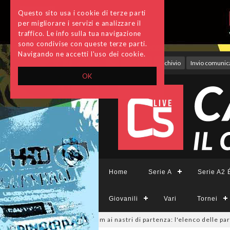
Questo sito usa i cookie di terze parti
per migliorare i servizi e analizzare il
traffico. Le info sulla tua navigazione
sono condivise con queste terze parti.
Navigando ne accetti l'uso dei cookie.
Accedi
Archivio
Invio comunica
OK
Home
Serie A
Serie A2 É
Giovanili
Vari
Tornei
minile, sono 14 i team ai nastri di partenza: l'elenco delle partecipanti 