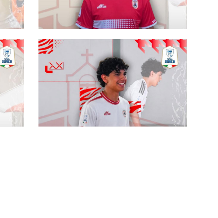
a
#futsalmercato, Villaspeciosa: dal
he
CCC Serramanna arriva Davide
Venuto
#futsalmercato, il Villaspeciosa
remo
rinfoltisce la batteria dei laterali:
preso Luca Piredda