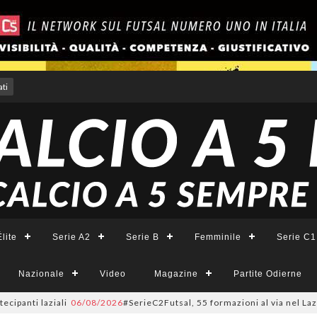
ti
lite
Serie A2
Serie B
Femminile
Serie C1
Nazionale
Video
Magazine
Partite Odierne
laziali
06/08/2026
#SerieC2Futsal, 55 formazioni al via nel Lazio: la lis