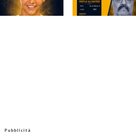
#futsalmercato, Club
#futsalmercato,
Sport: Zavettieri è la
ancora una new entry
prima conferma dopo
per Ricci: Pietro
il ripescaggio in Serie
Lombardi approda al
B
Club Sport Roma
#futsalmercato,
Club Sport Roma,
seconda conferma
doppio ruolo per
per il Club Sport
Mirko Falilò: sarà vice
Roma: c'è anche
di Ricci e tecnico in
Mascolo
Serie D
Pubblicità