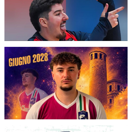
LND Lazio, deliberati i ripescaggi: sono 30 suddivisi fra C1, C2 e
C femminile
#futsalmercato, la New Taranto riprende con le conferme: c'è
anche Zatsuga