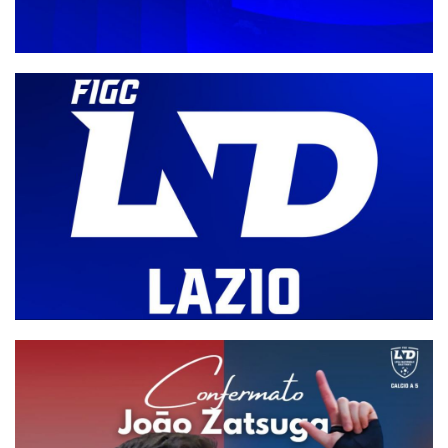
“La riforma ha raggiunto il suo obiettivo”
Aspettando la definizione degli organici e dei gironi, via libera
all'Active: il ricorso accolto (ri)spalanca le porte per il gotha