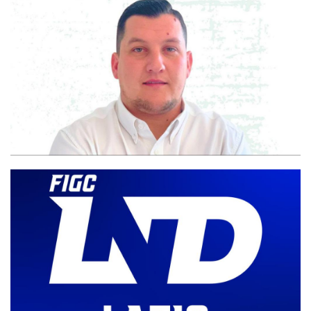
#futsalmercato, Matteo Petrone si accasa al Cerreto d'Esi: il
portiere firma un accordo biennale
Nepi, ai nastri di partenza sarà Serie C2. Pascucci: "Questa piazza
mancava da troppi anni"