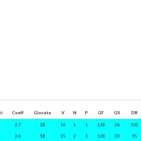
ti
Coeff
Giocate
V
N
P
GF
GS
DR
2.7
18
16
1
1
128
26
102
2.6
18
15
2
1
128
33
95