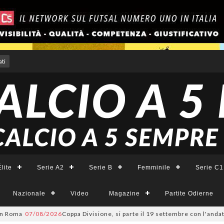
ti
lite
Serie A2
Serie B
Femminile
Serie C1
Nazionale
Video
Magazine
Partite Odierne
a
07/08/2026
Coppa Divisione, si parte il 19 settembre con l'andata del