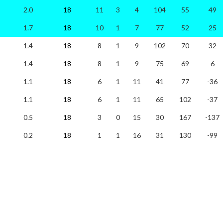
2.0
18
11
3
4
104
55
49
1.7
18
10
1
7
77
52
25
1.4
18
8
1
9
102
70
32
1.4
18
8
1
9
75
69
6
1.1
18
6
1
11
41
77
-36
1.1
18
6
1
11
65
102
-37
0.5
18
3
0
15
30
167
-137
0.2
18
1
1
16
31
130
-99