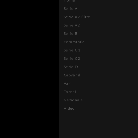
Home
Serie A
Serie A2 Élite
Serie A2
Serie B
Femminile
Serie C1
Serie C2
Serie D
Giovanili
Vari
Tornei
Nazionale
Video