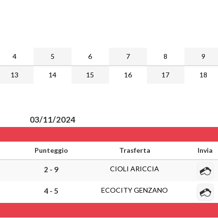
4
5
6
7
8
9
13
14
15
16
17
18
03/11/2024
Punteggio
Trasferta
Invia
CIOLI ARICCIA
2 - 9
ECOCITY GENZANO
4 - 5