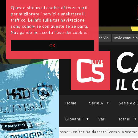
Questo sito usa i cookie di terze parti
per migliorare i servizi e analizzare il
traffico. Le info sulla tua navigazione
sono condivise con queste terze parti.
Navigando ne accetti l'uso dei cookie.
Accedi
Archivio
Invio comunica
OK
Home
Serie A
Serie A2 É
Giovanili
Vari
Tornei
salmercato a tinte giallorosse: Jenifer Baldassarri verso la Women Rom