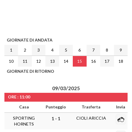
GIORNATE DI ANDATA
1
2
3
4
5
6
7
8
9
10
11
12
13
14
15
16
17
18
GIORNATE DI RITORNO
09/03/2025
ORE : 11:00
Casa
Punteggio
Trasferta
Invia
SPORTING
CIOLI ARICCIA
1 - 1
HORNETS