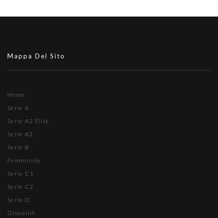
Mappa Del Sito
Home
Serie A
Serie A2 Élite
Serie A2
Serie B
Femminile
Serie C1
Serie C2
Serie D
Giovanili