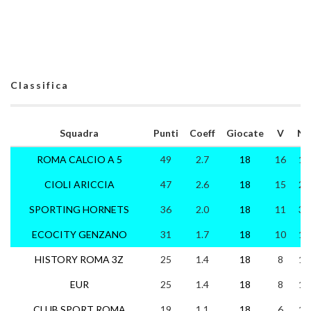
Classifica
Squadra
Punti
Coeff
Giocate
V
N
ROMA CALCIO A 5
49
2.7
18
16
1
CIOLI ARICCIA
47
2.6
18
15
2
SPORTING HORNETS
36
2.0
18
11
3
ECOCITY GENZANO
31
1.7
18
10
1
HISTORY ROMA 3Z
25
1.4
18
8
1
EUR
25
1.4
18
8
1
CLUB SPORT ROMA
19
1.1
18
6
1