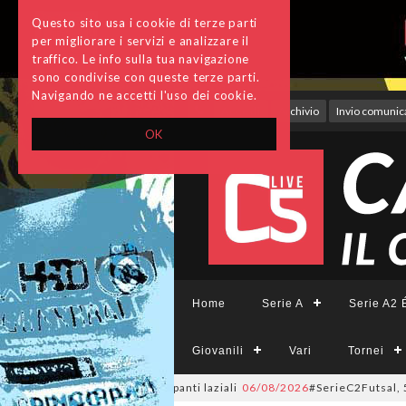
Questo sito usa i cookie di terze parti
per migliorare i servizi e analizzare il
traffico. Le info sulla tua navigazione
sono condivise con queste terze parti.
Navigando ne accetti l'uso dei cookie.
Accedi
Archivio
Invio comunica
OK
Home
Serie A
Serie A2 É
Giovanili
Vari
Tornei
a: l'elenco delle partecipanti laziali
06/08/2026
#SerieC2Futsal, 55 form