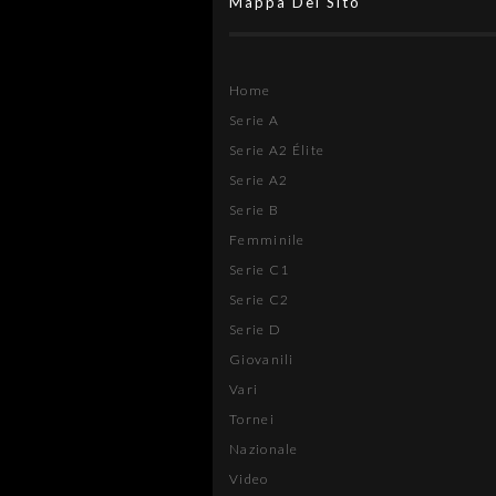
Mappa Del Sito
Home
Serie A
Serie A2 Élite
Serie A2
Serie B
Femminile
Serie C1
Serie C2
Serie D
Giovanili
Vari
Tornei
Nazionale
Video