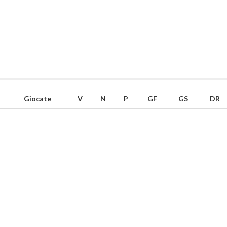
Giocate
V
N
P
GF
GS
DR