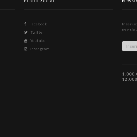
Profili Social
Newsl
Facebook
Inserisc
newslet
Twitter
Youtube
Instagram
1.000.
12.00