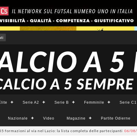
ti
lite
Serie A2
Serie B
Femminile
Serie C1
Nazionale
Video
Magazine
Partite Odierne
azioni al via nel Lazio: la lista completa delle partecipanti
06/08/2026