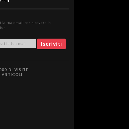
etter
i la tua email per ricevere la
ter
000 DI VISITE
0 ARTICOLI