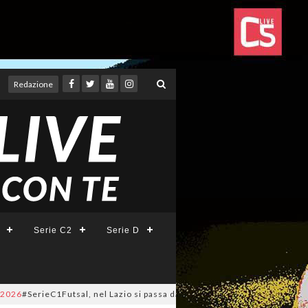
Redazione
Serie C2
Serie D
#SerieC1Futsal, nel Lazio si passa da 28 a 32 squadre: l'elenco complet