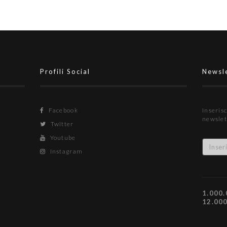
Profili Social
Newsl
Facebook
Inserisc
newslet
Twitter
Youtube
Instagram
1.000.
12.00