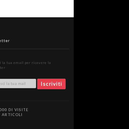
etter
i la tua email per ricevere la
ter
000 DI VISITE
0 ARTICOLI