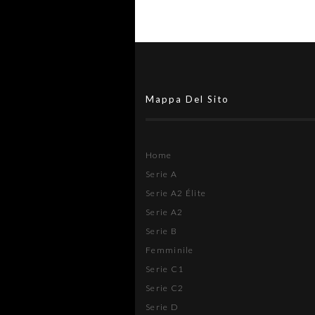
Mappa Del Sito
Home
Serie A
Serie A2 Élite
Serie A2
Serie B
Femminile
Serie C1
Serie C2
Serie D