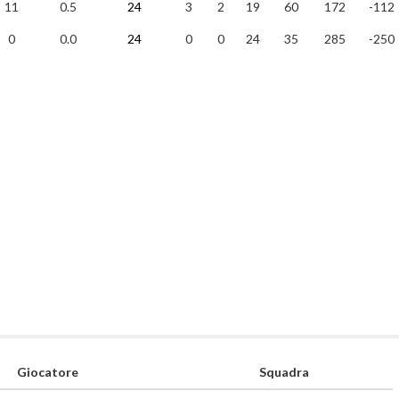
11
0.5
24
3
2
19
60
172
-112
0
0.0
24
0
0
24
35
285
-250
Giocatore
Squadra