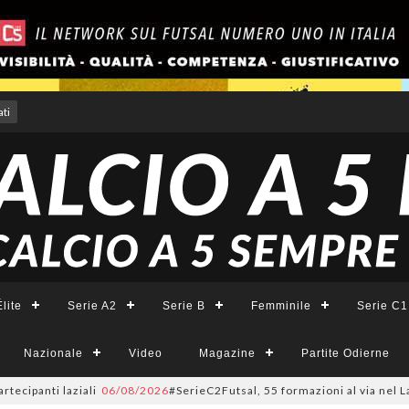
ti
lite
Serie A2
Serie B
Femminile
Serie C1
Nazionale
Video
Magazine
Partite Odierne
anti laziali
06/08/2026
#SerieC2Futsal, 55 formazioni al via nel Lazio: l