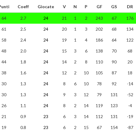
Punti
Coeff
Giocate
V
N
P
GF
GS
DR
64
2.7
24
21
1
2
243
67
176
61
2.5
24
20
1
3
202
68
134
58
2.4
24
19
1
4
186
64
122
48
2.0
24
15
3
6
138
70
68
44
1.8
24
14
2
8
110
90
20
38
1.6
24
12
2
10
105
87
18
30
1.3
24
8
6
10
78
92
-14
30
1.3
24
9
3
12
79
131
-52
26
1.1
24
8
2
14
119
123
-4
21
0.9
23
6
3
14
112
131
-19
19
0.8
23
6
2
15
67
154
-87