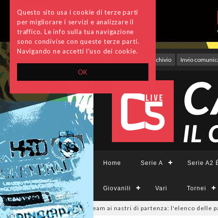
Questo sito usa i cookie di terze parti
per migliorare i servizi e analizzare il
traffico. Le info sulla tua navigazione
sono condivise con queste terze parti.
Navigando ne accetti l'uso dei cookie.
Accedi
Archivio
Invio comunica
OK
Home
Serie A
Serie A2 É
Giovanili
Vari
Tornei
CFemminile, sono 14 i team ai nastri di partenza: l'elenco delle partecip