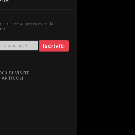
etter
i la tua email per ricevere la
ter
000 DI VISITE
0 ARTICOLI