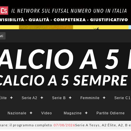
ti
lite
Serie A2
Serie B
Femminile
Serie C1
Nazionale
Video
Magazine
Partite Odierne
e: il programma completo
07/08/2026
Serie A Tesys, A2 Élite, A2, B e B F