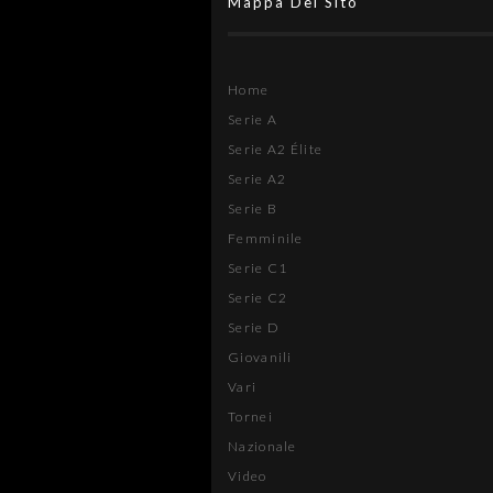
Mappa Del Sito
Home
Serie A
Serie A2 Élite
Serie A2
Serie B
Femminile
Serie C1
Serie C2
Serie D
Giovanili
Vari
Tornei
Nazionale
Video