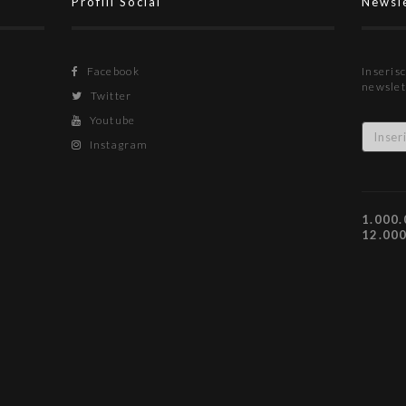
Profili Social
Newsl
Facebook
Inserisc
newslet
Twitter
Youtube
Instagram
1.000.
12.00