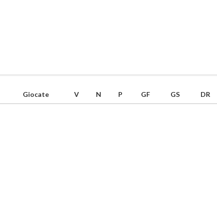
Giocate
V
N
P
GF
GS
DR