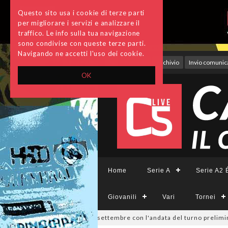
Questo sito usa i cookie di terze parti
per migliorare i servizi e analizzare il
traffico. Le info sulla tua navigazione
sono condivise con queste terze parti.
Navigando ne accetti l'uso dei cookie.
Accedi
Archivio
Invio comunica
OK
Home
Serie A
Serie A2 É
Giovanili
Vari
Tornei
a Divisione, si parte il 19 settembre con l'andata del turno preliminar