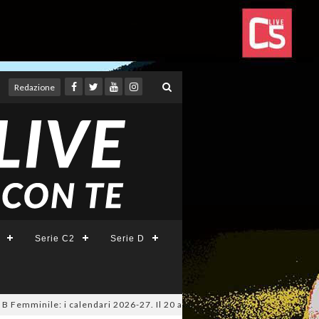
Redazione
Serie C2
Serie D
emminile: i calendari 2026-27. Il 20 agosto la presentazione della Serie 