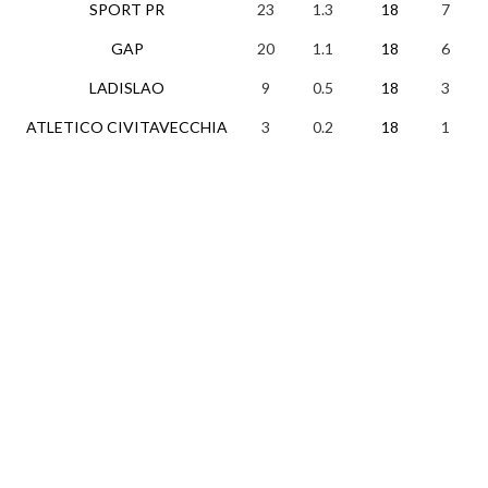
SPORT PR
23
1.3
18
7
2
GAP
20
1.1
18
6
2
LADISLAO
9
0.5
18
3
0
ATLETICO CIVITAVECCHIA
3
0.2
18
1
0