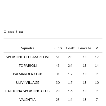
Classifica
Squadra
Punti
Coeff
Giocate
V
N
SPORTING CLUB MARCONI
51
2.8
18
17
0
TC PARIOLI
43
2.4
18
14
1
PALMAROLA CLUB
31
1.7
18
9
4
ULIVI VILLAGE
30
1.7
18
10
0
BALDUINA SPORTING CLUB
28
1.6
18
9
1
VALENTIA
25
1.4
18
7
4