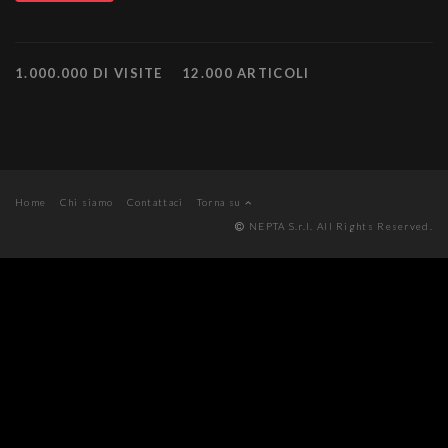
1.000.000 DI VISITE
12.000 ARTICOLI
Home
Chi siamo
Contattaci
Torna su
NEPTA S.r.l. All Rights Reserved.