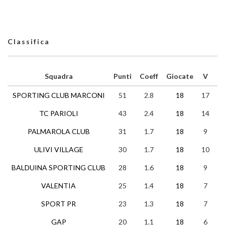
Classifica
Squadra
Punti
Coeff
Giocate
V
N
SPORTING CLUB MARCONI
51
2.8
18
17
0
TC PARIOLI
43
2.4
18
14
1
PALMAROLA CLUB
31
1.7
18
9
4
ULIVI VILLAGE
30
1.7
18
10
0
BALDUINA SPORTING CLUB
28
1.6
18
9
1
VALENTIA
25
1.4
18
7
4
SPORT PR
23
1.3
18
7
2
GAP
20
1.1
18
6
2