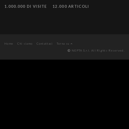
1.000.000 DI VISITE
12.000 ARTICOLI
Home
Chi siamo
Contattaci
Torna su
NEPTA S.r.l. All Rights Reserved.