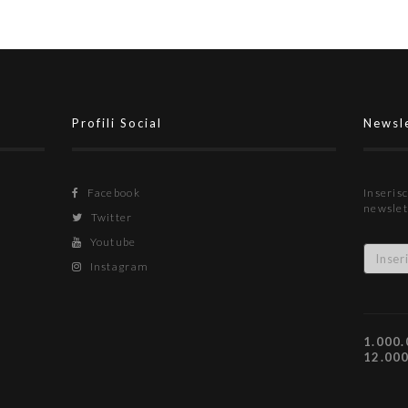
Profili Social
Newsl
Facebook
Inserisc
newslet
Twitter
Youtube
Instagram
1.000.
12.00