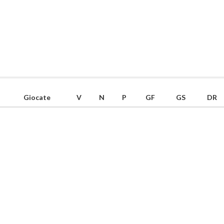
Giocate
V
N
P
GF
GS
DR