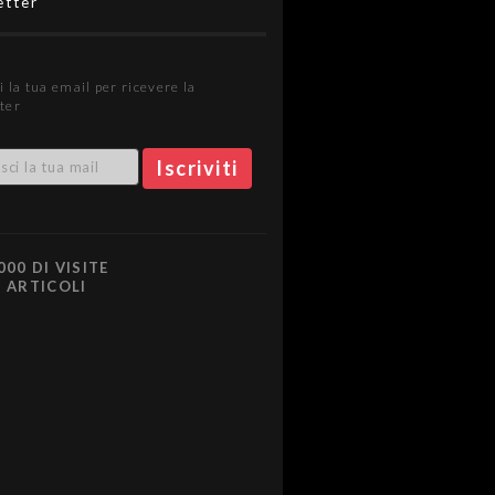
etter
i la tua email per ricevere la
ter
000 DI VISITE
0 ARTICOLI