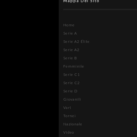
Mappa Del Sito
Home
Serie A
Serie A2 Élite
Serie A2
Serie B
Femminile
Serie C1
Serie C2
Serie D
Giovanili
Vari
Tornei
Nazionale
Video