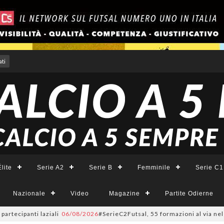
ti
lite
Serie A2
Serie B
Femminile
Serie C1
Nazionale
Video
Magazine
Partite Odierne
ipanti laziali
06/08/2026
#SerieC2Futsal, 55 formazioni al via nel Lazio: