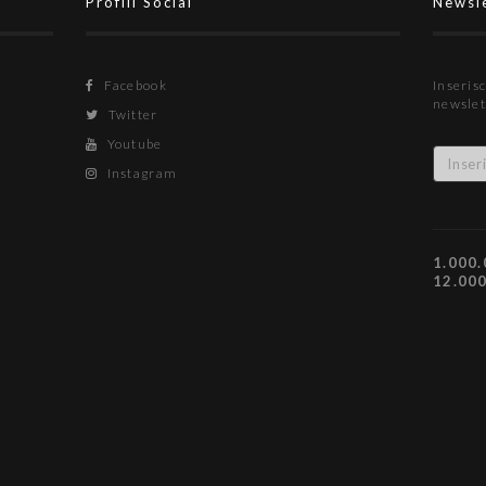
Profili Social
Newsl
Facebook
Inserisc
newslet
Twitter
Youtube
Instagram
1.000.
12.00