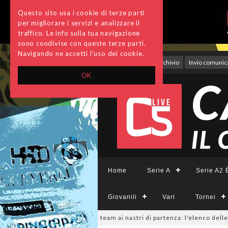
Questo sito usa i cookie di terze parti
per migliorare i servizi e analizzare il
traffico. Le info sulla tua navigazione
sono condivise con queste terze parti.
Navigando ne accetti l'uso dei cookie.
Accedi
Archivio
Invio comunica
OK
Home
Serie A
Serie A2 É
Giovanili
Vari
Tornei
rieCFemminile, sono 14 i team ai nastri di partenza: l'elenco delle partec