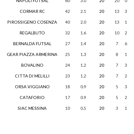
NAPOLI FUTSAL
60
3.0
20
20
0
CORMAR RC
42
2.1
20
13
3
PIROSSIGENO COSENZA
40
2.0
20
13
1
REGALBUTO
32
1.6
20
10
2
BERNALDA FUTSAL
27
1.4
20
7
6
GEAR PIAZZA ARMERINA
25
1.3
20
8
1
BOVALINO
24
1.2
20
7
3
CITTA DI MELILLI
23
1.2
20
7
2
ORSA VIGGIANO
18
0.9
20
5
3
CATAFORIO
17
0.9
20
5
2
SIAC MESSINA
10
0.5
20
3
1