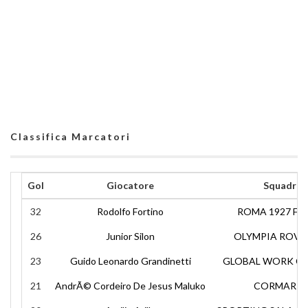
Classifica Marcatori
Gol
Giocatore
Squadra
32
Rodolfo Fortino
ROMA 1927 FU
26
Junior Silon
OLYMPIA ROVE
23
Guido Leonardo Grandinetti
GLOBAL WORK C
21
AndrÃ© Cordeiro De Jesus Maluko
CORMAR R