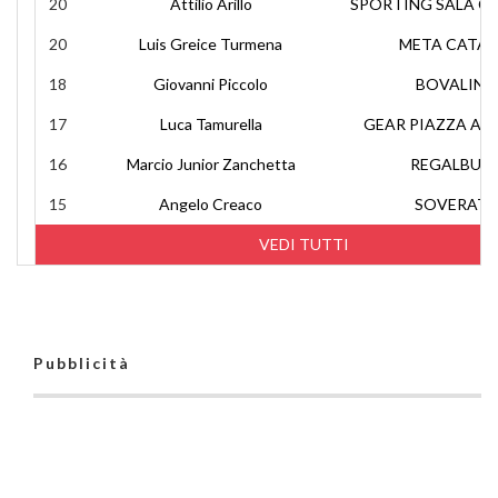
20
Attilio Arillo
SPORTING SALA C
20
Luis Greice Turmena
META CATAN
18
Giovanni Piccolo
BOVALINO
17
Luca Tamurella
GEAR PIAZZA AR
16
Marcio Junior Zanchetta
REGALBUT
15
Angelo Creaco
SOVERAT
VEDI TUTTI
Pubblicità