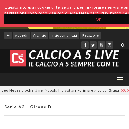
Questo sito usa i cookie di terze parti per migliorare i servizi e anal
navigazione sono condivise con queste terze parti. Navigando ne a
OK
Accedi
Archivio
Invio comunicati
Redazione
 Neves giocherà nel Napoli. Il pivot arriva in prestito dal Braga
05/08/2
Serie A2 - Girone D