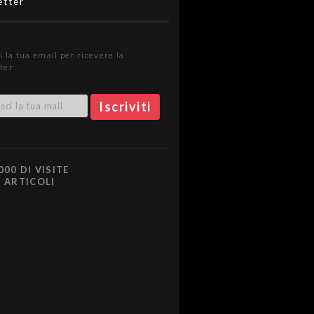
etter
i la tua email per ricevere la
ter
000 DI VISITE
0 ARTICOLI