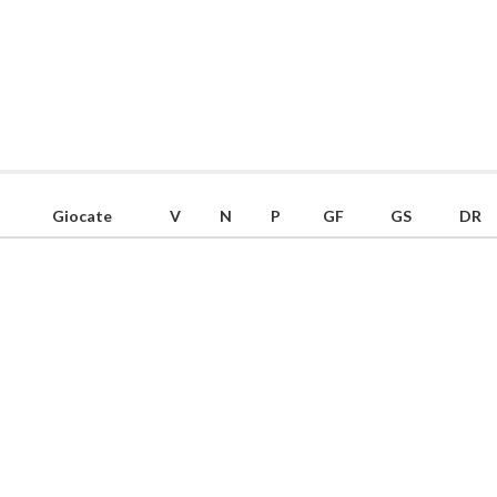
Giocate
V
N
P
GF
GS
DR