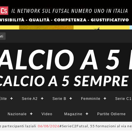
ti
lite
Serie A2
Serie B
Femminile
Serie C1
Nazionale
Video
Magazine
Partite Odierne
cipanti laziali
06/08/2026
#SerieC2Futsal, 55 formazioni al via nel Lazio