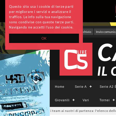
Questo sito usa i cookie di terze parti
per migliorare i servizi e analizzare il
traffico. Le info sulla tua navigazione
sono condivise con queste terze parti.
Navigando ne accetti l'uso dei cookie.
Accedi
Archivio
Invio comunica
OK
Home
Serie A
Serie A2 É
Giovanili
Vari
Tornei
erieCFemminile, sono 14 i team ai nastri di partenza: l'elenco delle parte