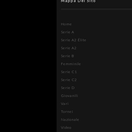
Mappa Del Sito
Home
Serie A
Serie A2 Élite
Serie A2
Serie B
Femminile
Serie C1
Serie C2
Serie D
Giovanili
Vari
Tornei
Nazionale
Video