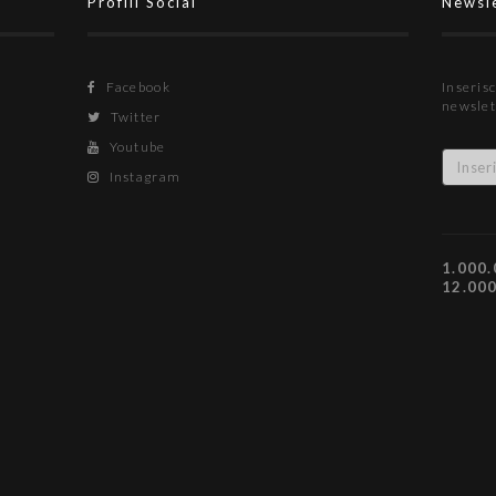
Profili Social
Newsl
Facebook
Inserisc
newslet
Twitter
Youtube
Instagram
1.000.
12.00