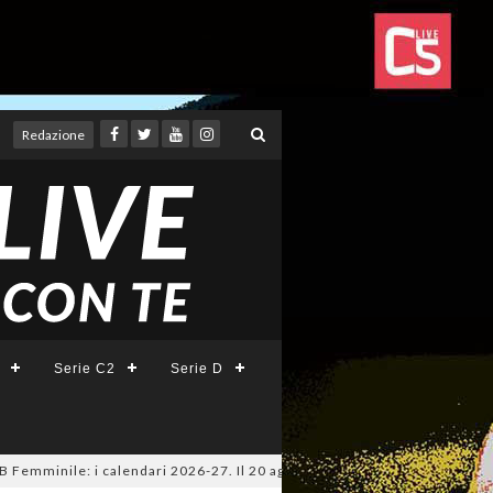
Redazione
Serie C2
Serie D
inile: i calendari 2026-27. Il 20 agosto la presentazione della Serie A 