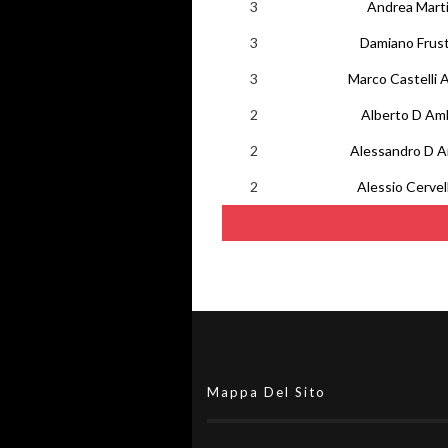
3
Andrea Marti
3
Damiano Frust
3
Marco Castelli A
2
Alberto D Am
2
Alessandro D A
2
Alessio Cervel
Mappa Del Sito