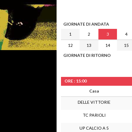
GIORNATE DI ANDATA
1
2
3
4
12
13
14
15
GIORNATE DI RITORNO
ORE : 15:00
Casa
DELLE VITTORIE
TC PARIOLI
UP CALCIO A 5