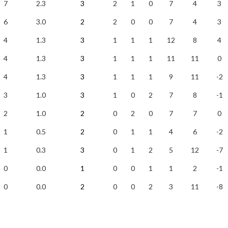
7
2.3
3
2
1
0
7
4
3
6
3.0
2
2
0
0
7
4
3
4
1.3
3
1
1
1
12
8
4
4
1.3
3
1
1
1
11
11
0
4
1.3
3
1
1
1
9
11
-2
3
1.0
3
1
0
2
7
8
-1
2
1.0
2
0
2
0
7
7
0
1
0.5
2
0
1
1
4
6
-2
1
0.3
3
0
1
2
5
12
-7
0
0.0
1
0
0
1
1
2
-1
0
0.0
2
0
0
2
3
11
-8