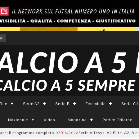
ti
lite
Serie A2
Serie B
Femminile
Serie C1
Nazionale
Video
Magazine
Partite Odierne
il programma completo
07/08/2026
Serie A Tesys, A2 Élite, A2, B e B Femm