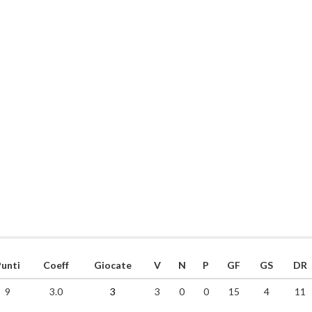
unti
Coeff
Giocate
V
N
P
GF
GS
DR
9
3.0
3
3
0
0
15
4
11